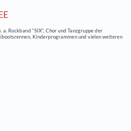
SDORFER SEE
 Unterhaltung mit u. a. Rockband "SIX", Chor und
 Chor Berlin, Gaudibootsrennen, Kinderprogram