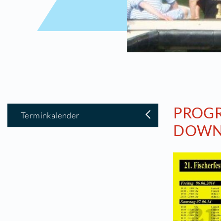
P
Terminkalender
D