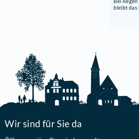
Z
F
S
1
(
D
S
S