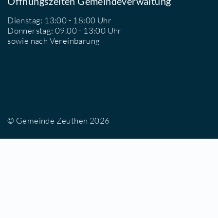
D
B
b