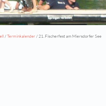
Startseite
/
Aktuell
/
Terminkalender
/ 21. Fisc