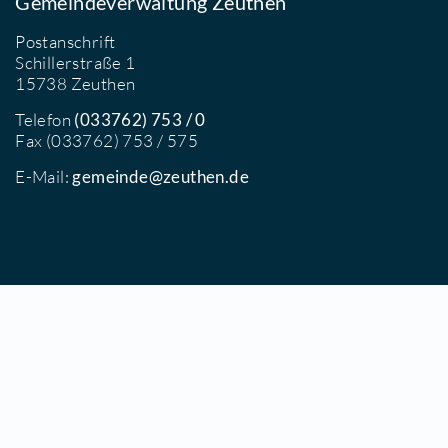
er Eintritt ist frei.
ei Regen und einer Lufttemperatur unter 18°C
leibt das Freibad geschlossen.