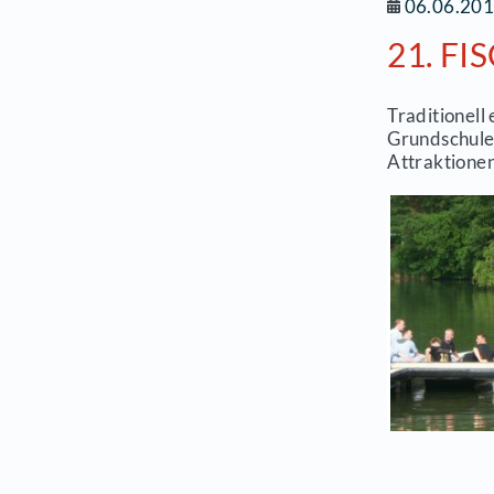
Pr
Pr
0.
0
2
Tra
Gru
Att