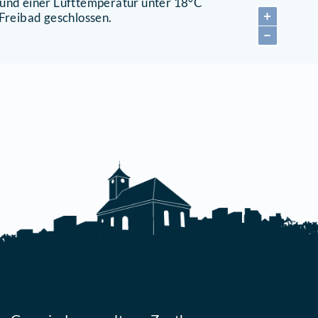
euthener Fetzttage 2026
Zeuth
reibad Miersdorfer See
chulzendorfer Straße 3-5
5738 Zeuthen
033762) 71153
etails
aisoneröffnung ab 27. Mai 2025
ervicezeiten Dienstag bis Sonntag von 10 bis 18 U