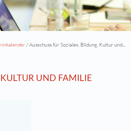
seite
/
Aktuell
/
Terminkalender
/ Ausschuss für Sozi
 BILDUNG, KULTUR UND FA