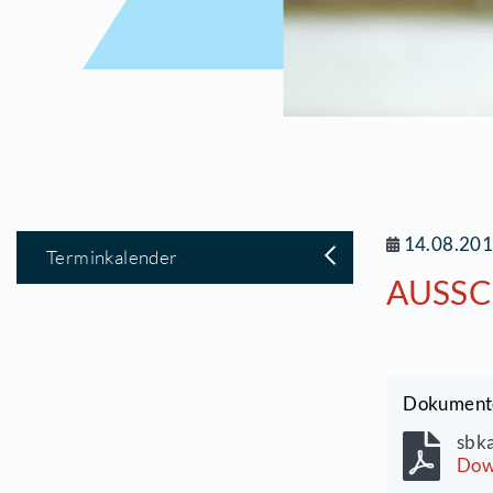
1
Terminkalender
A