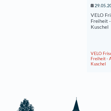
V
F
V