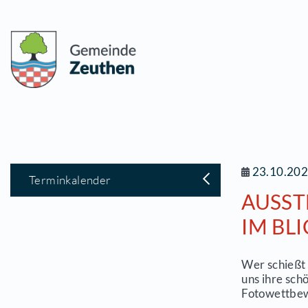
2
Terminkalender
A
I