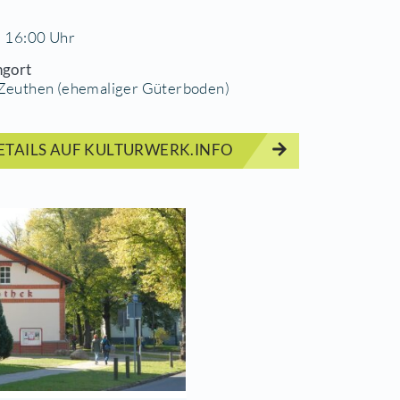
 schießt die besten Fotos? Unter diesem Motte w
 ihre schönsten Fotos zu schicken. Zur Ausstellu
owettbewerb "Zeuthen im Blick"
rt
10.2021 | 16:00 Uhr
anstaltungort
rgerhaus Zeuthen (ehemaliger Güterboden)
ERMINDETAILS AUF KULTURWERK.INFO