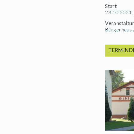
Wer
uns
Fot
Sta
23.
Ver
Bü
T