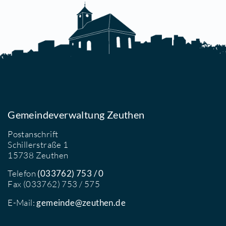
reiheit - Ausstellung Denis
uschel