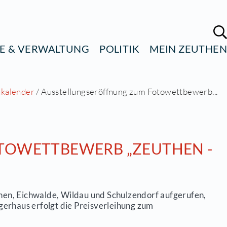
ÜRGERSERVICE & VERWALTUNG
POL
te
/
Aktuell
/
Terminkalender
/ Ausstellungseröffn
 ZUM FOTOWETTBEWERB 