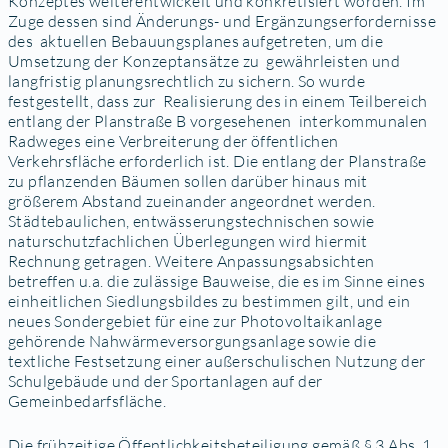
Konzeptes weiterentwickelt und konkretisiert worden. Im
Zuge dessen sind Änderungs- und Ergänzungserfordernisse
des aktuellen Bebauungsplanes aufgetreten, um die
Umsetzung der Konzeptansätze zu gewährleisten und
langfristig planungsrechtlich zu sichern. So wurde
festgestellt, dass zur Realisierung des in einem Teilbereich
entlang der Planstraße B vorgesehenen interkommunalen
Radweges eine Verbreiterung der öffentlichen
Verkehrsfläche erforderlich ist. Die entlang der Planstraße
zu pflanzenden Bäumen sollen darüber hinaus mit
größerem Abstand zueinander angeordnet werden.
Städtebaulichen, entwässerungstechnischen sowie
naturschutzfachlichen Überlegungen wird hiermit
Rechnung getragen. Weitere Anpassungsabsichten
betreffen u.a. die zulässige Bauweise, die es im Sinne eines
einheitlichen Siedlungsbildes zu bestimmen gilt, und ein
neues Sondergebiet für eine zur Photovoltaikanlage
gehörende Nahwärmeversorgungsanlage sowie die
textliche Festsetzung einer außerschulischen Nutzung der
Schulgebäude und der Sportanlagen auf der
Gemeinbedarfsfläche.
Die frühzeitige Öffentlichkeitsbeteiligung gemäß § 3 Abs. 1