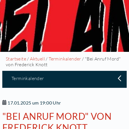
Startseite
/
Aktuell
/
Terminkalender
/ "Bei Anruf Mord"
von Frederick Knott
Terminkalender
17.01.2025 um 19:00 Uhr
"BEI ANRUF MORD" VON
FREDERICK KNOTT