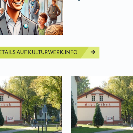
germeister Philipp Martens lädt Kinder und Juge
Start
03.07.2
Veranst
Jugendc
ERMINDETAILS AUF KULTURWERK.INFO