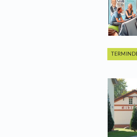
Bür
T