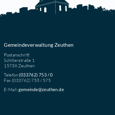
emeinde- und
Gemei
inderbibliothek
Kinder