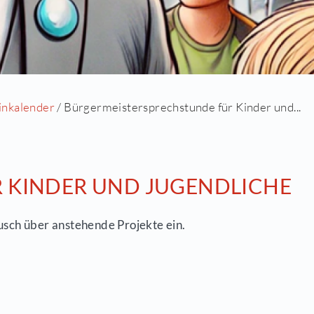
ite
/
Aktuell
/
Terminkalender
/ Bürgermeisterspre
UNDE FÜR KINDER UND J