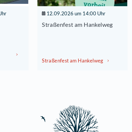
9.2026 um 15:00 Uhr
12.09.20
inde- und
Straßenfe
rbibliothek