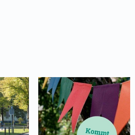
ndliche zum Austausch über anstehende Projekte 
025 | 16:30 Uhr
altungort
lub Zeuthen