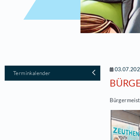
0
Terminkalender
B