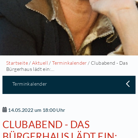
Startseite
/
Aktuell
/
Terminkalender
/ Clubabend - Das
Bürgerhaus lädt ein:...
Terminkalender
14.05.2022 um 18:00 Uhr
CLUBABEND - DAS
BÜRGERHAUS LÄDT EIN: