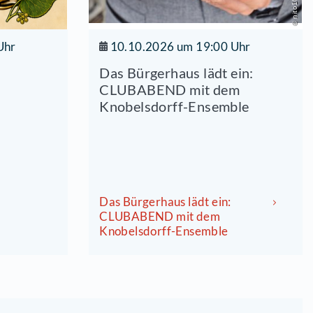
9.2026 um 18:00 Uhr
10.10.20
erfest Zeuthen
Das Bürge
CLUBABE
Knobelsd