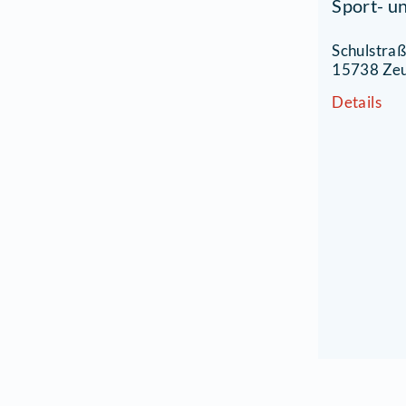
T
Z
S
S
1