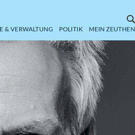
ÜRGERSERVICE & VERWALTUNG
POL