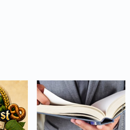
erten auf eine emotionale Entdeckungsreise. Mit v
e „Karussell“- Sänger auf ganz besondere Art.
026 | 20:00 Uhr