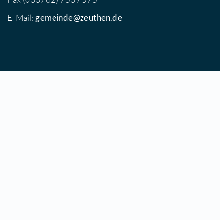
Gemeindeverwaltung Zeuthen
Postanschrift
Schillerstraße 1
15738 Zeuthen