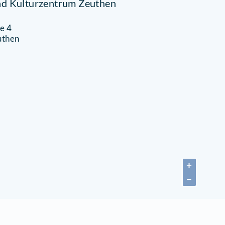
anzcafé Sahnehäubchen
euthen
Oktob
port- und Kulturzentrum Zeuthen
chulstraße 4
5738 Zeuthen