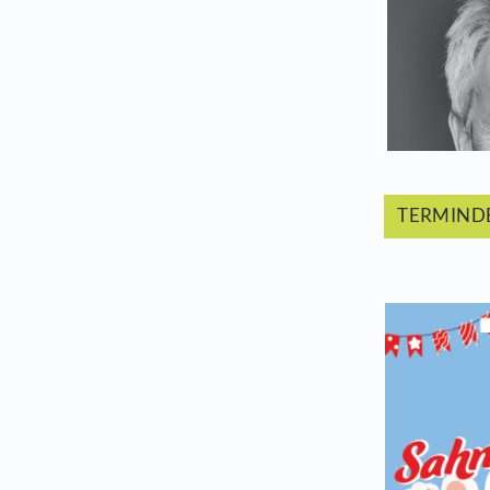
Dir
Sel
T