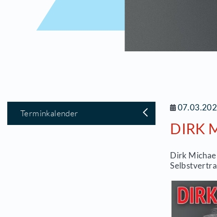
0
Terminkalender
D