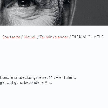
Startseite
/
Aktuell
/
Terminka
trum Zeuthen