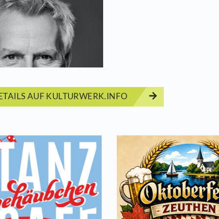
k Michaelis schickt sein Publikum bei seinen Konz
bstvertrauen und Charme begeistert der ehemalig
Start
07.03.2
ERMINDETAILS AUF KULTURWERK.INFO