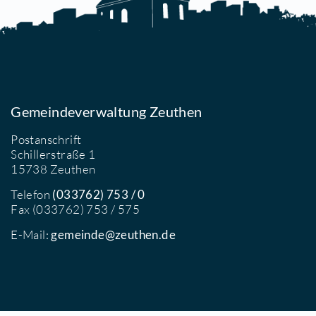
5738 Zeuthen
elefon
033762 (189767)
-Mail
[E-Mail anzeigen]