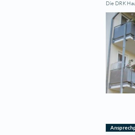
D
Da
Zwe
wer
Auf
Die