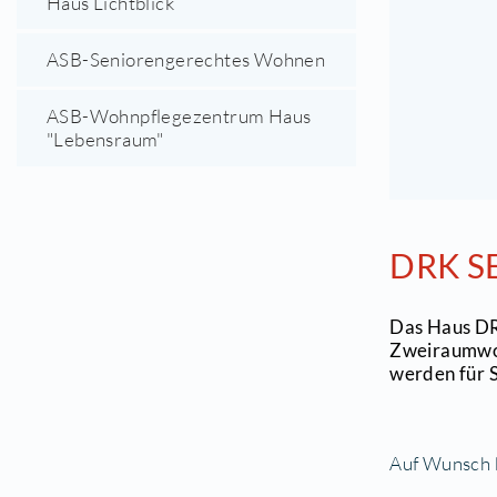
Zeuthen
1
(
Seniorenstift am Zeuthener See -
Charleston Wohn- und
[
Pflegezentrum
Haus Lichtblick
ASB-Seniorengerechtes Wohnen
ASB-Wohnpflegezentrum Haus
"Lebensraum"