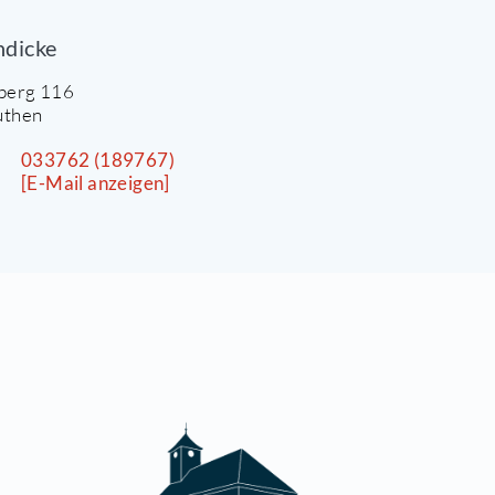
nsprechpartner/in
Frau Wendicke
m Pulverberg 116