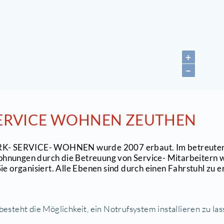
5738 Zeuthen
033762) 189767
E-Mail anzeigen]