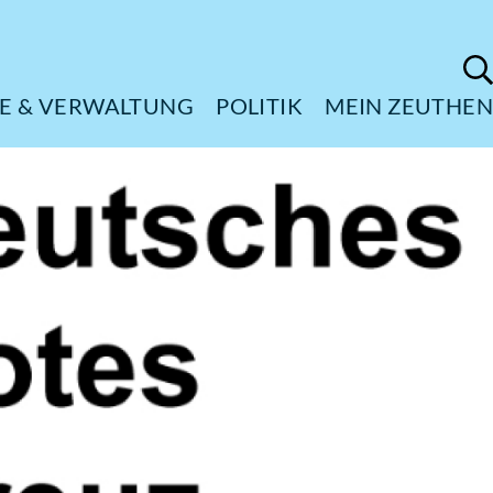
ÜRGERSERVICE & VERWALTUNG
POL