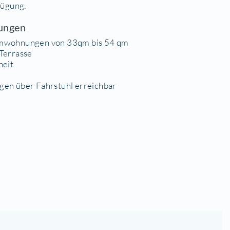
UTHEN
t. Im betreuten Wohnen können sich 22 Mieter
e- Mitarbeitern wohlfühlen. Alltagswünsche wer
inen Fahrstuhl zu erreichen.
installieren zu lassen.
um die Uhr zur Verfügung.
Die Wohnungen
1 und 2 Raumwohnungen von 33qm bis 54
Balkon oder Terrasse
Barrierefreiheit
Einbauküche