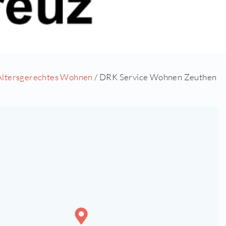
Leben
/
Senioren
/
Altersgerechtes Wohnen
/ DRK