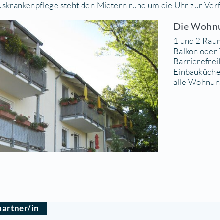
RK SERVICE WOHNEN ZE
s Haus DRK- SERVICE- WOHNEN wurde 2007 erbau
iraumwohnungen durch die Betreuung von Servic
den für Sie organisiert. Alle Ebenen sind durch e
 Wunsch besteht die Möglichkeit, ein Notrufsystem 
 DRK Hauskrankenpflege steht den Mietern rund 