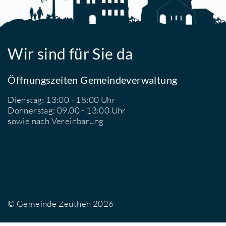
1
T
E