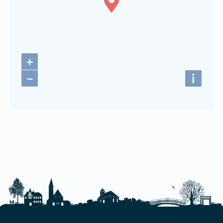
+
−
i