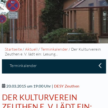
Startseite
/
Aktuell
/
Terminkalender
/ Der Kulturverein
Zeuthen e. V. lädt ein: Lesung...
Terminkalender
20.03.2015 um 19:00 Uhr
|
DESY Zeuthen
DER KULTURVEREIN
ZEUTHEN E. V. LÄDT EIN: