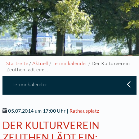
Startseite
/
Aktuell
/
Terminkalender
/ Der Kulturverein
Zeuthen lädt ein:...
Terminkalender
05.07.2014 um 17:00 Uhr
|
Rathausplatz
DER KULTURVEREIN
ZEUTHEN LÄDT EIN: