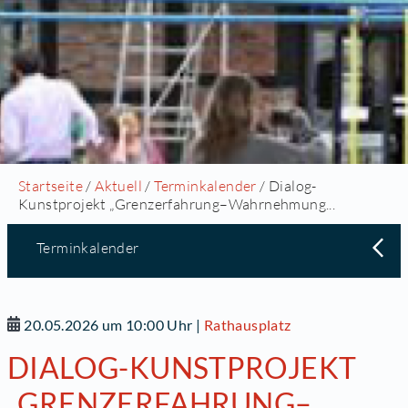
Startseite
/
Aktuell
/
Terminkalender
/ Dialog-
Kunstprojekt „Grenzerfahrung–Wahrnehmung...
Terminkalender
20.05.2026 um 10:00 Uhr
|
Rathausplatz
DIALOG-KUNSTPROJEKT
„GRENZERFAHRUNG–