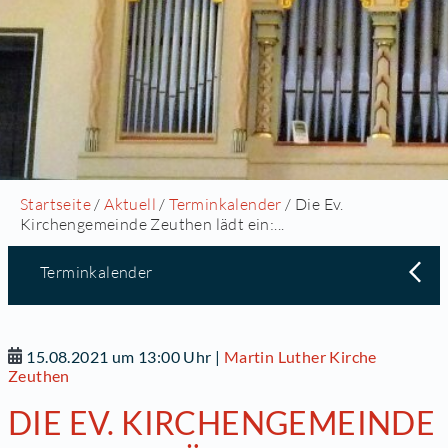
Startseite
/
Aktuell
/
Terminkalender
/ Die Ev.
Kirchengemeinde Zeuthen lädt ein:...
Terminkalender
15.08.2021 um 13:00 Uhr
|
Martin Luther Kirche
Zeuthen
DIE EV. KIRCHENGEMEINDE