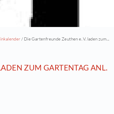
eite
/
Aktuell
/
Terminkalender
/ Die Gartenfreunde
n e.V.
EN E. V. LADEN ZUM GAR
S