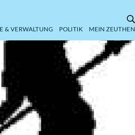
ÜRGERSERVICE & VERWALTUNG
POL