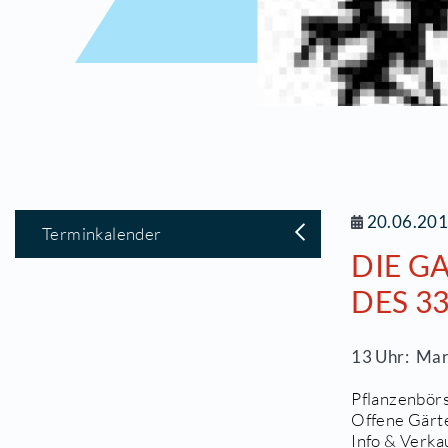
2
Terminkalender
D
D