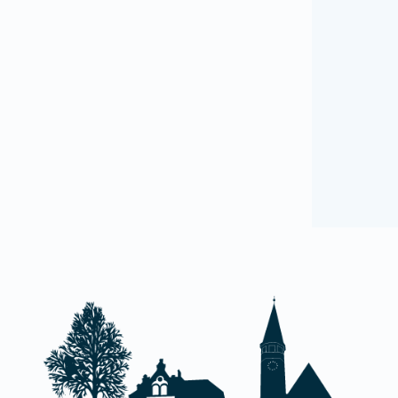
Z
G
H
1
D