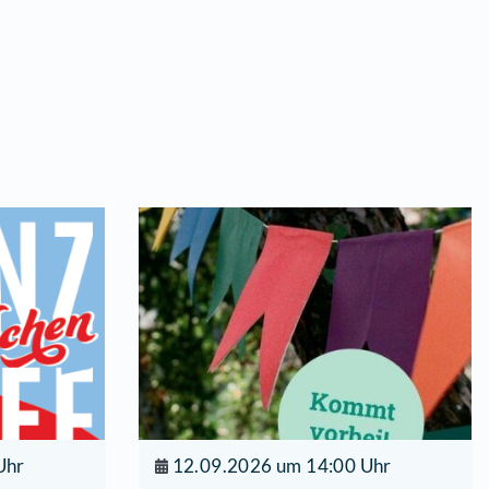
se
ße 21
se Fläche II