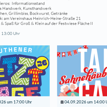
 Uhr: Markttreiben am Flutgraben
anzenbörse, Gartentrödelmarkt, Gartenerzeugnis
ene Gärten (markierte Gärten)
o & Verkauf: Gärtnerei, Kräuterhexe, Imkerstand,
garten Prieros: Informationsstand
ditionelles Handwerk, Kunsthandwerk
fee & Kuchen, Grillimbiss, Bockwurst, Getränke
Uhr Musik: am Vereinshaus Heinrich-Heine-Stra
Uhr Spiel & Spaß für Groß & Klein auf der Festwie
rt
06.2015 | 13:00 Uhr