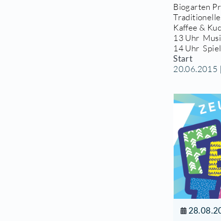
13
Pfl
Off
Inf
Bio
Tra
Kaf
13 
14 
Sta
20.