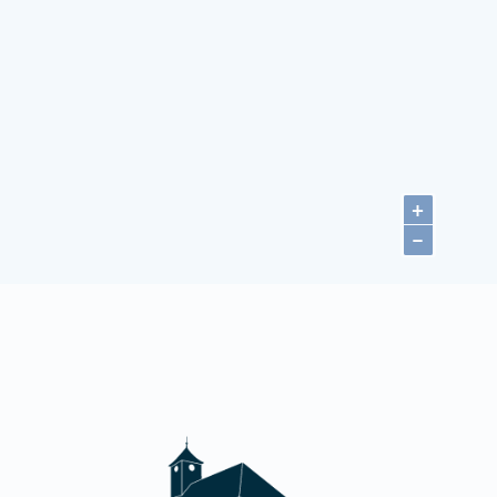
Tanzc
euthener Fetzttage 2026
Zeuth
artenfreunde Zeuthen e.V.
einrich-Heine-Straße 21
5738 Zeuthen
etails