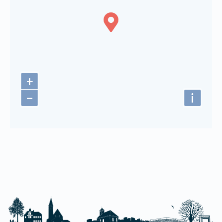
+
−
i