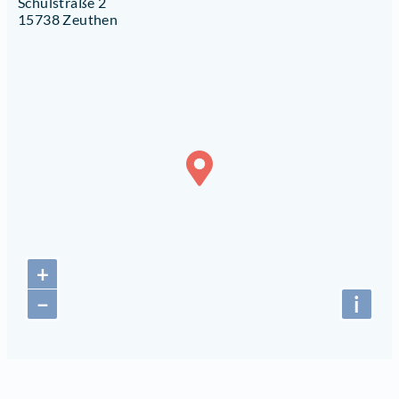
Schulstraße 2
15738 Zeuthen
+
−
i