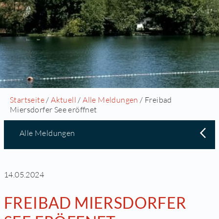
Startseite
/
Aktuell
/
Alle Meldungen
/ Freibad
Miersdorfer See eröffnet
Alle Meldungen
14.05.2024
FREIBAD MIERSDORFER