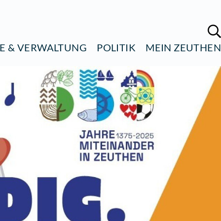
ÜRGERSERVICE & VERWALTUNG
POL