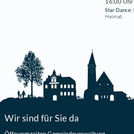
De
14
Di
15
Lie
Chr
16
St
He