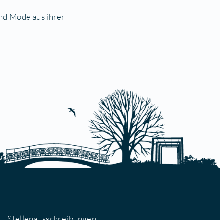
nnen.
Show
m mit dem Liederhaus!
 und zeigen Tänze und Mode aus ihrer