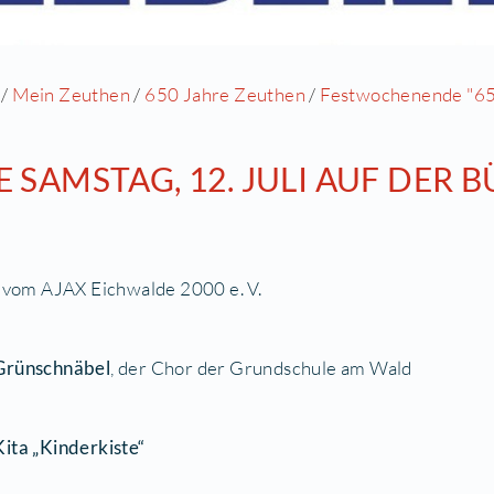
Startseite
/
Mein Zeuthen
/
650 Jahre Zeuthen
/
F
ÜR SIE SAMSTAG, 12. JULI
:00
eerdance
vom AJAX Eichwalde 2000 e. V.
:30 Uhr