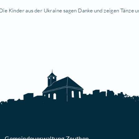
r
„Räuberchor“
der Kita Räuberhaus zeigen ihr Kö
:10 Uhr
e
TEN SING Kids
geben Einblicke in ihre aktuelle 
:00 Uhr
blingslieder zum Mitsingen – Das Kinderprogram
istian Rau & Fredy Conrad live
:00 Uhr
ar Dance
: Die Kinder aus der Ukraine sagen Danke
imat.