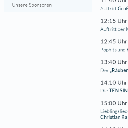
Bühne
Auf
Für Sie auf der kreativen Bühne
11
Auf
Übersichtsplan
11
Unsere Sponsoren
Auf
12
Auf
12
Pop
13