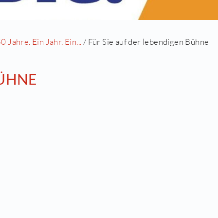
estwochenende "650 Jahre. Ein Jahr. Ein...
/ Für Si
 AUF DER BÜHNE