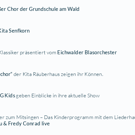
tritt der
Grünschnäbel
, der Chor der Grundschul
:10 Uhr
tritt
der
Kita „Kinderkiste“
:40 Uhr
tritt
Großer Chor der Grundschule am Wald
:15 Uhr
tritt der
Kita Senfkorn
:45 Uhr
hits und Klassiker präsentiert vom
Eichwalder Bla
:40 Uhr