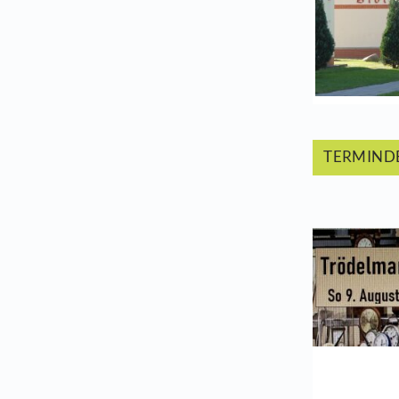
Frü
T