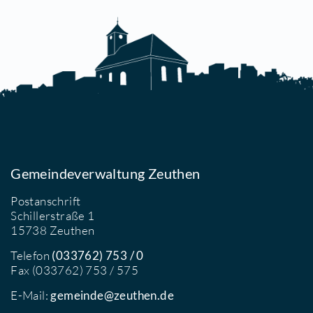
etails
ienstag & Donnerstag
0 - 18 Uhr
reitag
0 - 16 Uhr
amstag
0 - 13 Uhr