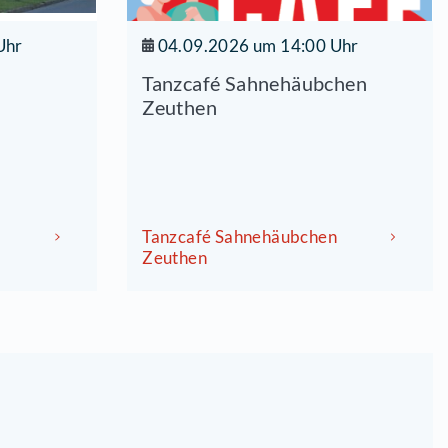
8.2026 um 16:00 Uhr
04.09.20
inde- und
Tanzcafé
rbibliothek
Zeuthen