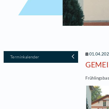
0
Terminkalender
G