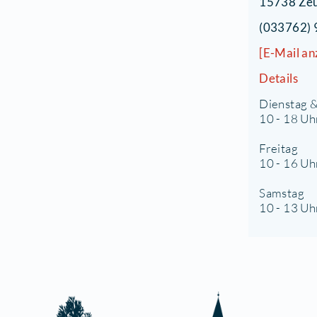
T
B
D
1
(
[