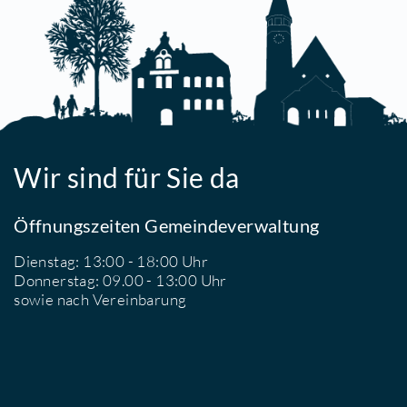
D
D
1
F
1
S
1