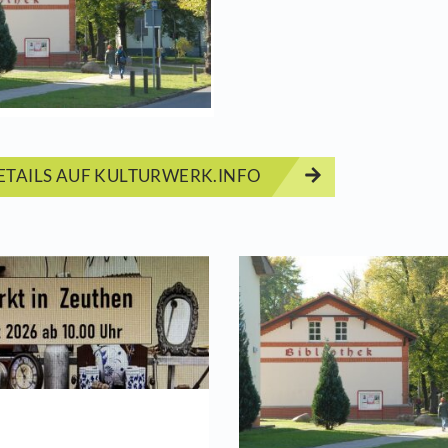
hlingsbasteln in der Bibliothek
Start
01.04.2
Veranst
OG der 
ERMINDETAILS AUF KULTURWERK.INFO