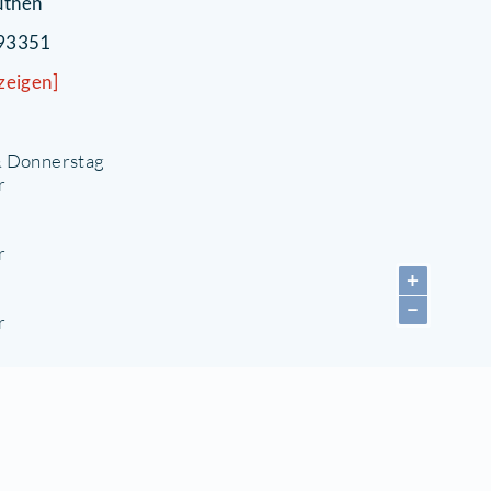
Gemei
rödelmarkt in Zeuthen
Kinder
ibliothek
orfstraße 22
5738 Zeuthen
033762) 93351
E-Mail anzeigen]