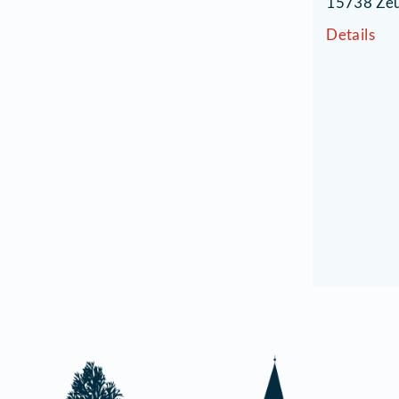
T
M
S
1
D