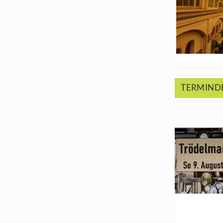
The
T