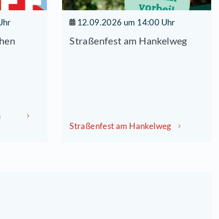
9.2026 um 14:00 Uhr
12.09.20
café Sahnehäubchen
Straßenfe
hen