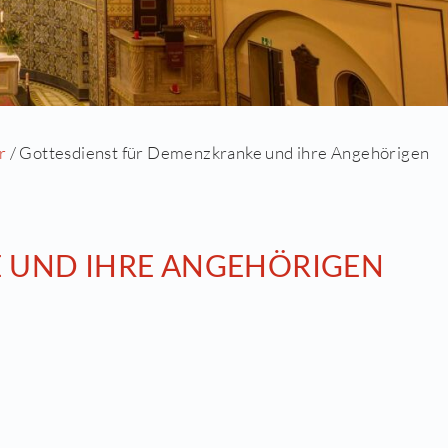
ell
/
Terminkalender
/ Gottesdienst für Demenzkr
 Zeuthen
NZKRANKE UND IHRE AN