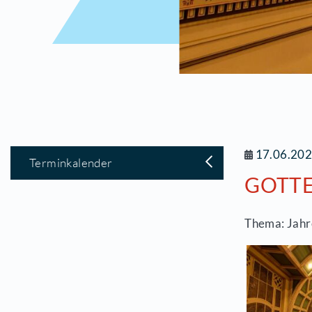
1
Terminkalender
G