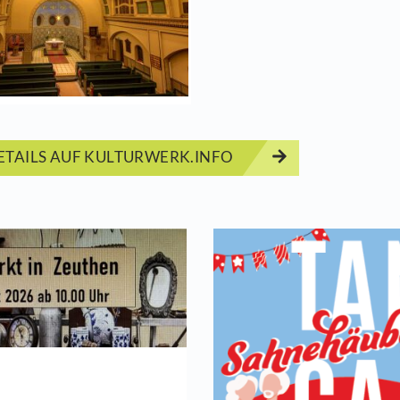
ma: Jahreslosung - Gott spricht: Siehe ich mache 
Start
17.06.2
ERMINDETAILS AUF KULTURWERK.INFO