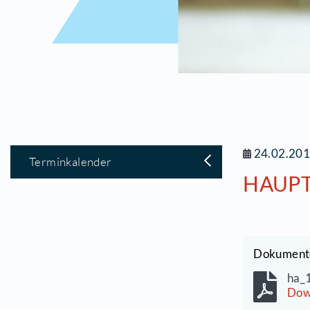
2
Terminkalender
H