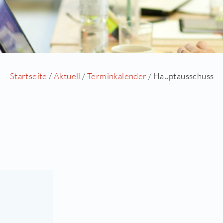
Startseite
/
Aktuell
/
Termin