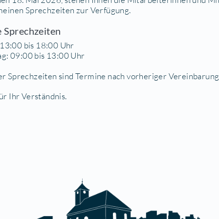
RÜCKENTAG GESCHLOSS
 Gemeindeverwaltung informiert darüber, dass di
darauffolgenden Brückentag Freitag, den 15. Mai 2
Montag, den 18. Mai 2026, stehen Ihnen die Mit
den allgemeinen Sprechzeiten zur Verfügung.
lgemeine Sprechzeiten
Dienstag: 13:00 bis 18:00 Uhr
Donnerstag: 09:00 bis 13:00 Uhr
erhalb der Sprechzeiten sind Termine nach vorhe
 danken für Ihr Verständnis.