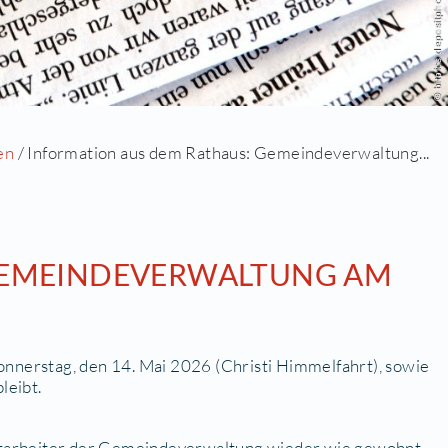
uell
/
Alle Meldungen
/ Information aus dem Ratha
ATHAUS: GEMEINDEVERW