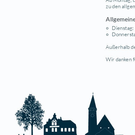
B
Die
am 
Ab 
zu 
Al
Auß
Wir