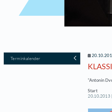
2
Terminkalender
K