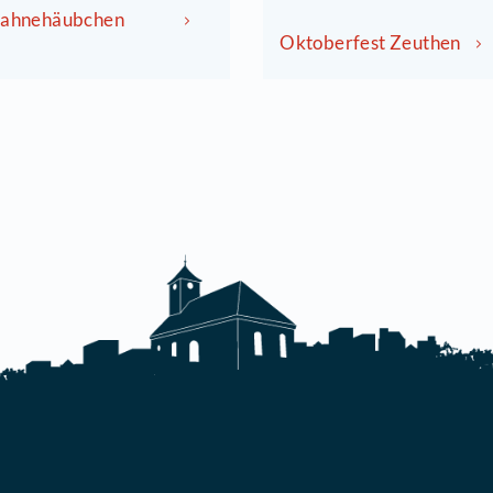
Tanzcafé Sahnehäubchen
Oktob
Zeuthen
anzcafé Sahnehäubchen
euthen
Oktob