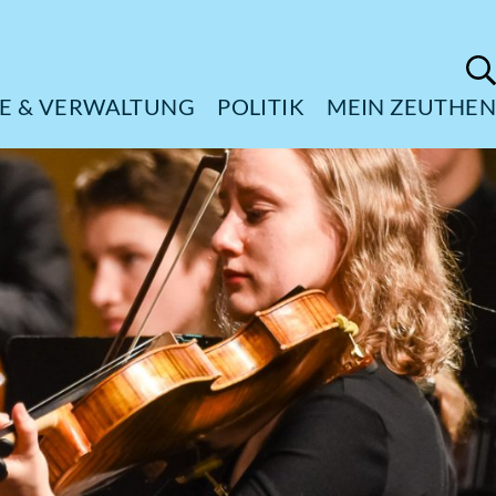
ÜRGERSERVICE & VERWALTUNG
POL