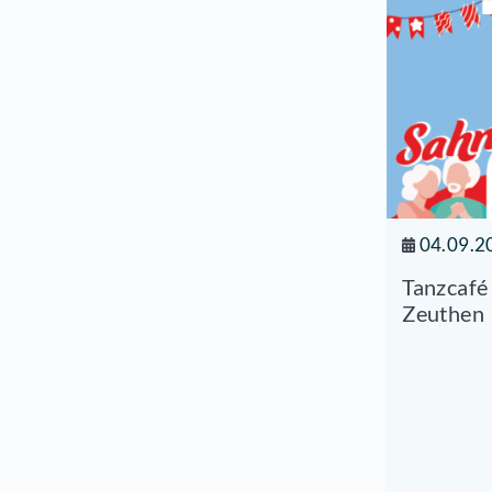
"An
Sta
20.