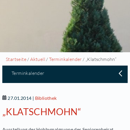
Startseite
/
Aktuell
/
Terminkalender
/ „Klatschmohn“
Terminkalender
27.01.2014
|
Bibliothek
„KLATSCHMOHN“
Ausstellung der Hobbymalgruppe des Seniorenbeirat