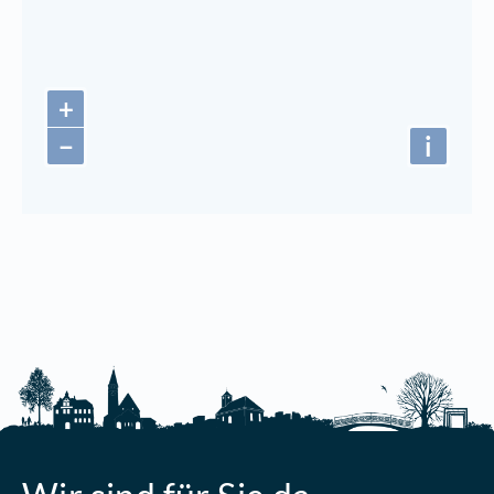
+
−
i