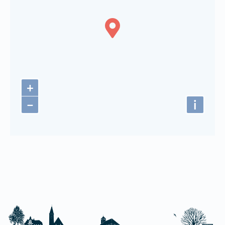
+
−
i