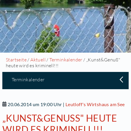
Startseite
/
Aktuell
/
Terminkalender
/ „Kunst&Genuß"
heute wird es kriminell!!!
Terminkalender
20.06.2014 um 19:00 Uhr
|
Leutloff's Wirtshaus am See
„KUNST&GENUSS" HEUTE W
IRD ES KRIMINELL!!!