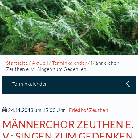
Startseite
/
Aktuell
/
Terminkalender
/ Männerchor
Zeuthen e. V.: Singen zum Gedenken
Terminkalender
24.11.2013 um 15:00 Uhr
|
Friedhof Zeuthen
MÄNNERCHOR ZEUTHEN E.
V.: SINGEN ZUM GEDENKEN