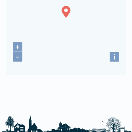
+
−
i