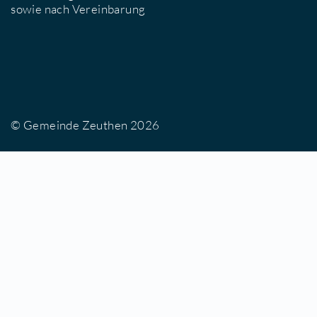
Wir sind für Sie da
Öffnungszeiten Gemeindeverwaltung
Dienstag: 13:00 - 18:00 Uhr
Donnerstag: 09.00 - 13:00 Uhr
sowie nach Vereinbarung