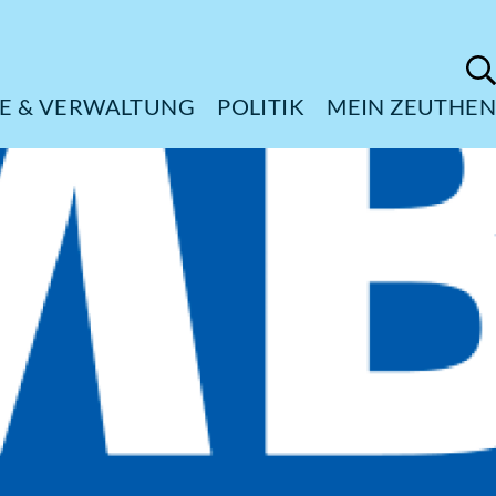
ÜRGERSERVICE & VERWALTUNG
POL