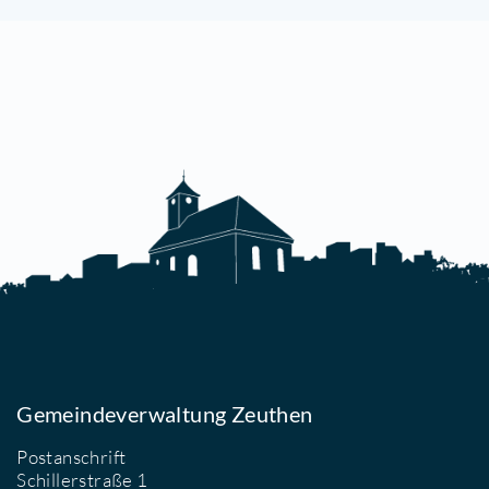
tellvertreter für Vereins- und
itgliederfragen
ieterschutzbund Eichwalde /
euthen und Umgebung e. V.
oltzstraße 56
3587 Berlin
elefon
(030) 654 880 00
-Mail
[E-Mail anzeigen]