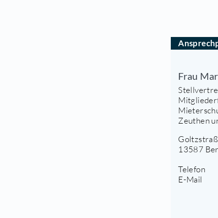
M
V.
Ver
Um
A
F