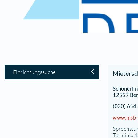
Einrichtungssuche
M
S