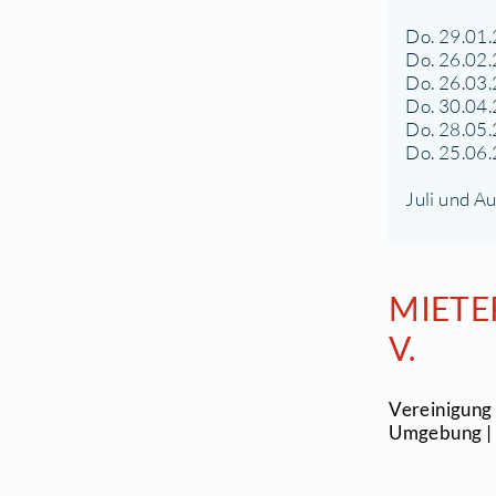
1
(
w
S
T
D
D
D
D
D
D
J