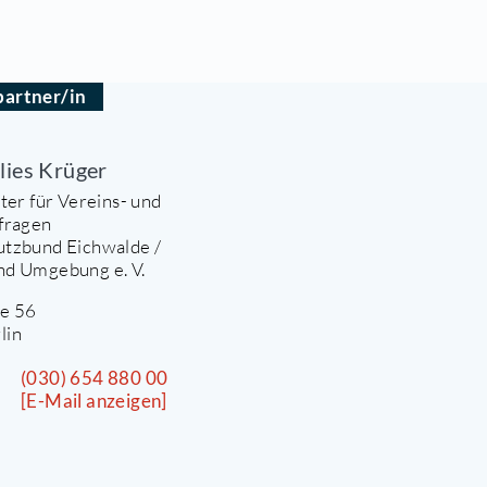
IETERSCHUTZBUND EICH
einigung der Mieter, Pächter und Eigentümer vo
gebung | Mitglied im Mieterbund Land Branden
nsprechpartner/in
rau Marlies Krüger