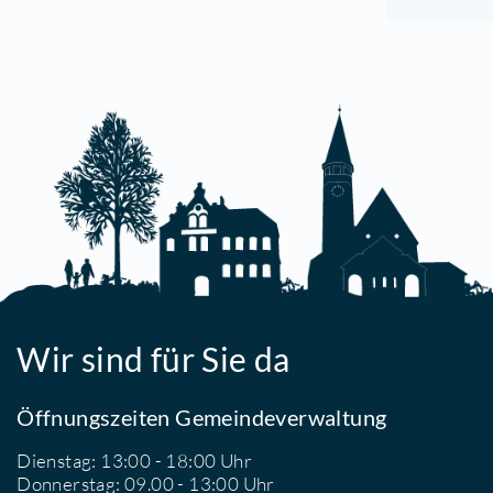
S
M
M
Z
G
1
T
E