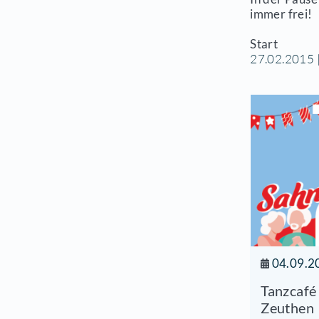
Mus
we
all
Die
-sp
Erl
In 
imm
Sta
27.