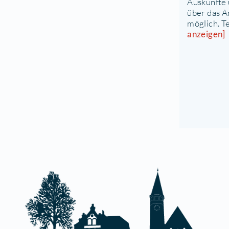
T
Z
M
S
1
D
A
ü
m
a