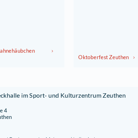
04.09.2026 um 14:00 Uhr
26.0
Tanzcafé Sahnehäubchen
Oktob
Zeuthen