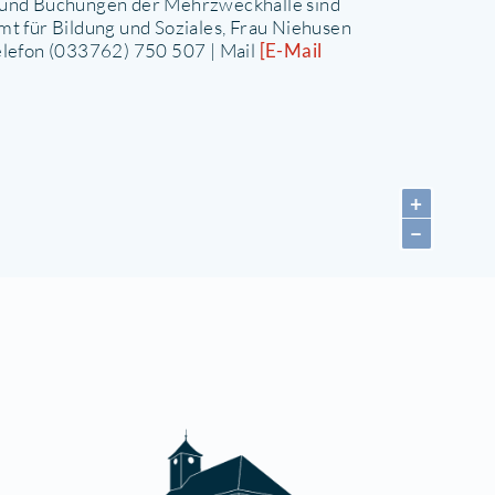
anzcafé Sahnehäubchen
euthen
Oktob
ehrzweckhalle im Sport- und Kulturzent
chulstraße 4
5738 Zeuthen
etails
uskünfte und Buchungen der Mehrzweckhalle sin
ber das Amt für Bildung und Soziales, Frau Niehus
öglich. Telefon (033762) 750 507 | Mail
[E-Mail
nzeigen]