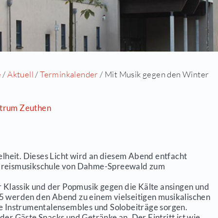
Startseite
/
Aktuell
/
Terminkalender
/ M
ort- und Kulturzentrum Zeuthen
NTER