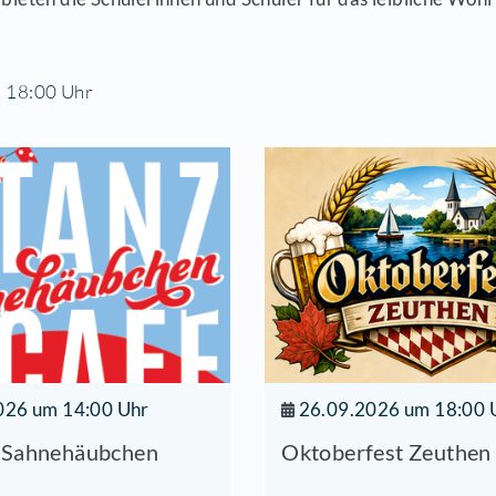
ik in der kalten Jahreszeit - das ist wie ein Funk
rden, wenn die Musikbetonte Gesamtschule "Pau
jährlichen Winterkonzert laden.
 Schülerinnen und Schüler der Musikklassen werd
ielen. Altbekannte Meister, Filmmusik und Hits 
ebnis machen. Dafür werden sowohl die Chöre al
der Pause bieten die Schülerinnen und Schüler für
er frei!
rt
02.2015 | 18:00 Uhr