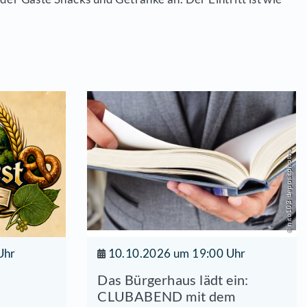
en Licht in der Dunkelheit. Dieses Licht wird an 
l Dessau" und die Kreismusikschule von Dahme-
en mit Stücken der Klassik und der Popmusik geg
wie die der Jackson 5 werden den Abend zu einem 
s auch verschiedene Instrumentalensembles und S
 das leibliche Wohl der Gäste Snacks und Getränke 