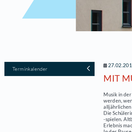
2
Terminkalender
M