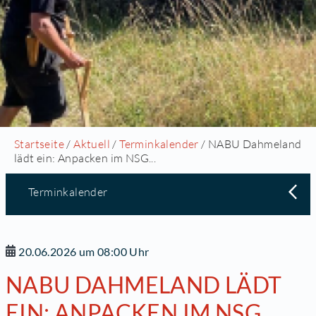
Startseite
/
Aktuell
/
Terminkalender
/ NABU Dahmeland
lädt ein: Anpacken im NSG...
Terminkalender
20.06.2026 um 08:00 Uhr
NABU DAHMELAND LÄDT
EIN: ANPACKEN IM NSG