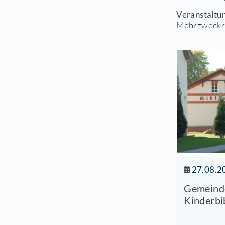
„AD
wis
Sta
12.
Ver
Me