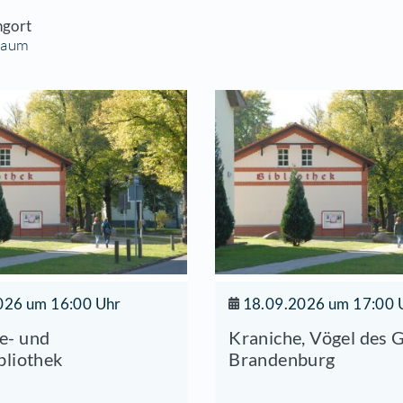
(H)S, Ritalin, Sonderpädagogik, Wahrnehmung, D
sen sollten!“ mit der Diplom-Psychologin und Fam
rt
09.2013 | 18:30 Uhr
anstaltungort
hrzweckraum