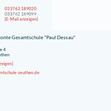
KONTAKT
rau Eileen Wüstling
chulsozialarbeiterin
chulstraße 4
5738 Zeuthen
elefon
033762 189020
ax
033762 189099
-Mail
[E-Mail anzeigen]