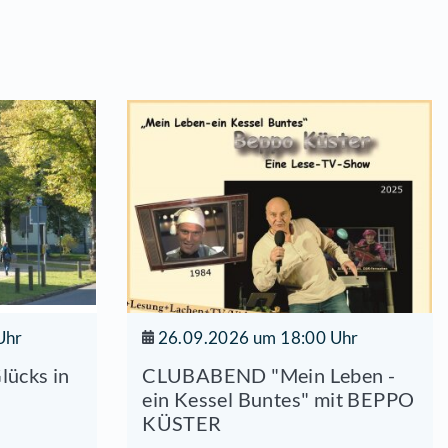
yskalkulie, LRS, Konzentration… Wer sieht das n
ilientherapeutin Claudia Schulze.