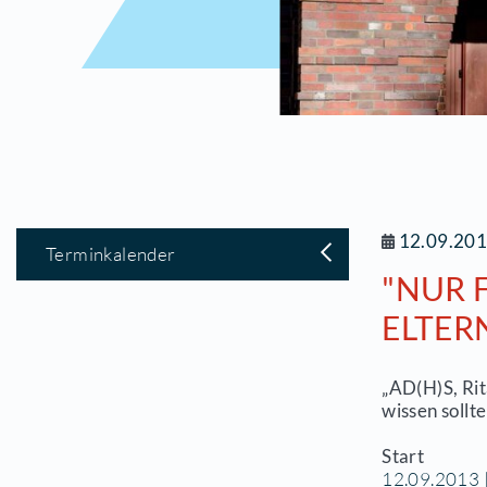
1
Terminkalender
"
E