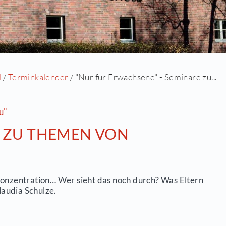
Startseite
/
Aktuell
/
Terminkalender
/ "Nur für E
chule "Paul Dessau"
 SEMINARE ZU THEMEN V