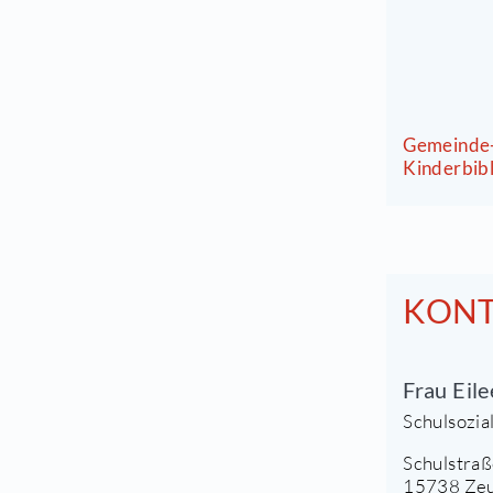
K
G
K