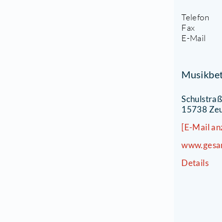
F
S
S
1
T
F
E