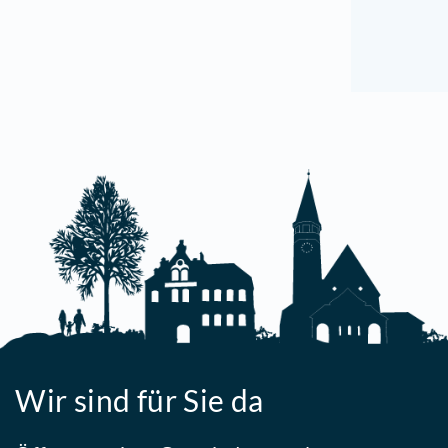
M
S
1
[
w
D