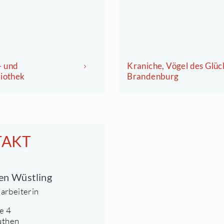
27.08.2026 um 16:00 Uhr
18.0
Gemeinde- und
Krani
inderbibliothek
Bran
emeinde- und
Kranic
inderbibliothek
Brand