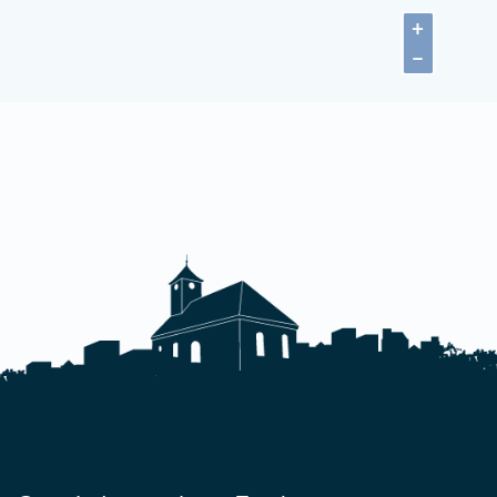
usikbetonte Gesamtschule "Paul Dessau
chulstraße 4
5738 Zeuthen
E-Mail anzeigen]
ww.gesamtschule-zeuthen.de
etails