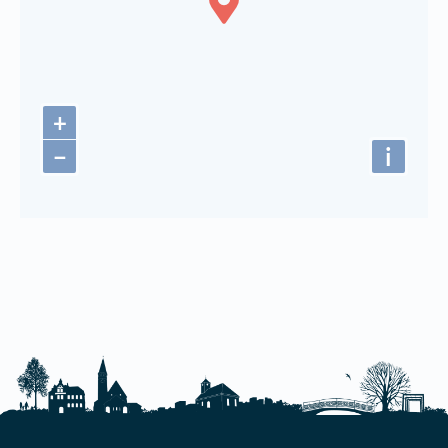
+
−
i