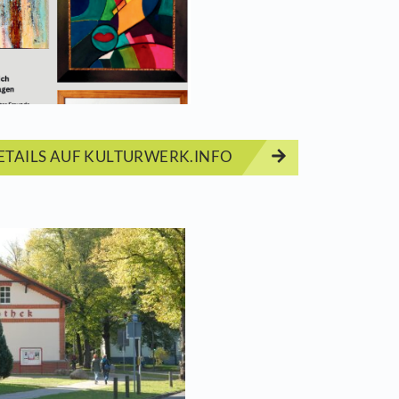
NLADUNG zur Ausstellungseröffnung von Ute Ha
Start
07.03.2
Veranst
Luisenr
ERMINDETAILS AUF KULTURWERK.INFO