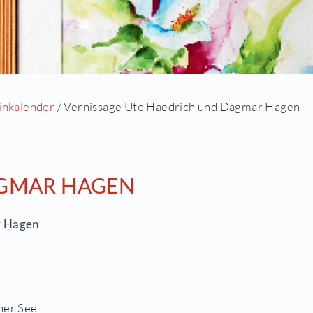
ite
/
Aktuell
/
Terminkalender
/ Vernissage Ute H
CH UND DAGMAR HAGEN