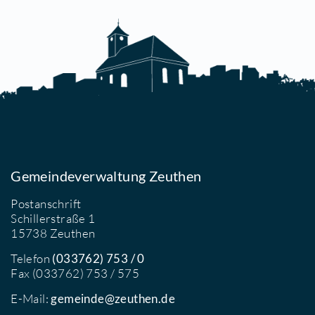
ELO Frischluft. Tempo.
reiheit - Ausstellung Denis
uschel