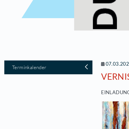
0
Terminkalender
V