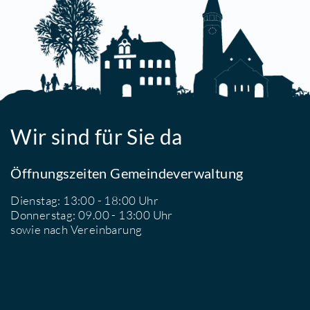
V
F
K