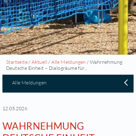
Startseite
/
Aktuell
/
Alle Meldungen
/ Wahrnehmung
Deutsche Einheit – Dialogräume für...
Alle Meldungen
12.05.2026
WAHRNEHMUNG