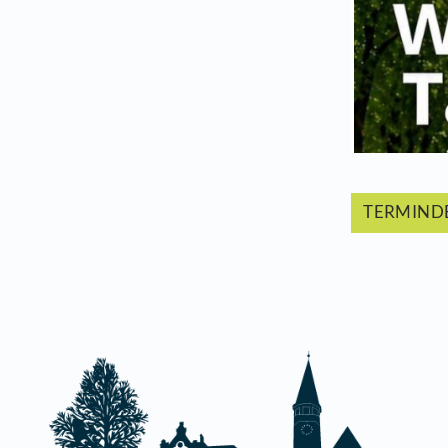
Die
T