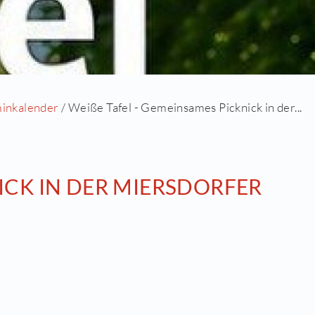
eite
/
Aktuell
/
Terminkalender
/ Weiße Tafel - Gem
ES PICKNICK IN DER MIER