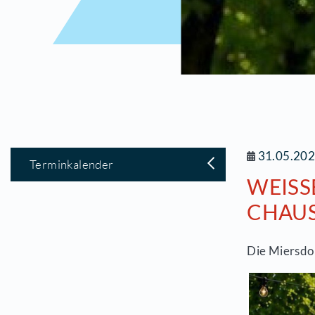
3
Terminkalender
W
H