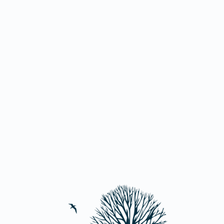
026 | 10:00 Uhr
altungort
rfer Chaussee