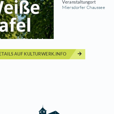
 Miersdorfer Chaussee lädt ein.
Start
31.05.2
Veranst
Miersdo
ERMINDETAILS AUF KULTURWERK.INFO