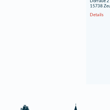
G
K
S
D
1
D