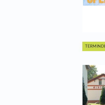
Der
gan
T