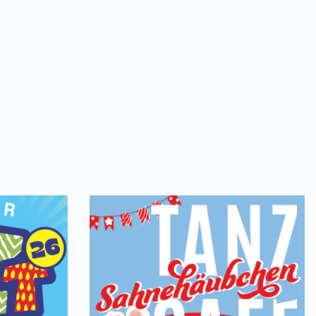
buntes Programm mit offener Bühne, Ausprobiere
türlich Gastronomie und ganz viel Raum für jede M
022 | 10:00 Uhr