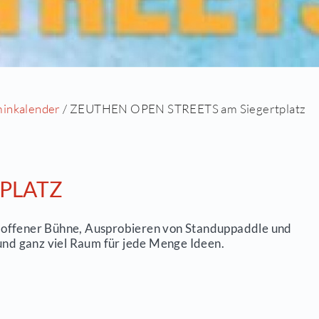
eite
/
Aktuell
/
Terminkalender
/ ZEUTHEN OPEN S
M SIEGERTPLATZ