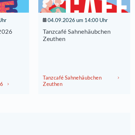
8.2026 um 17:00 Uhr
04.09.20
ener Fetzttage 2026
Tanzcafé
Zeuthen