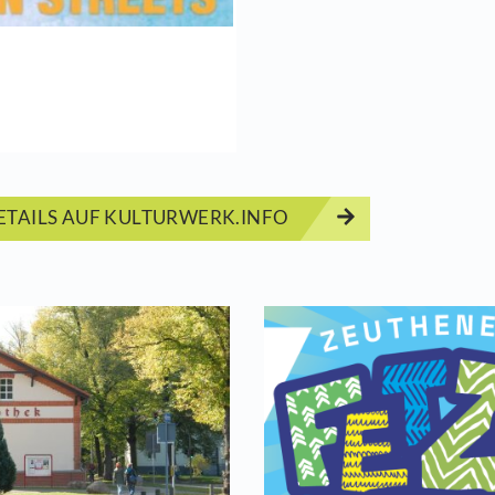
 Siegertplatz bietet tolle Bedingungen für ein 
z viel Platz für Sport (Yoga, joggen, walken), na
Start
11.06.2
ERMINDETAILS AUF KULTURWERK.INFO