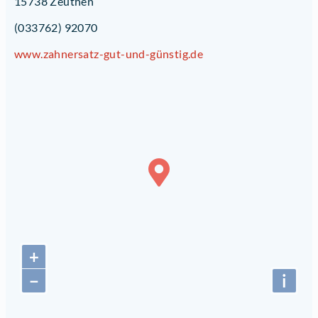
15738 Zeuthen
(033762) 92070
www.zahnersatz-gut-und-günstig.de
+
−
i