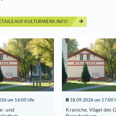
 Fontanekreis Zeuthen lädt herzlich ein zu einem
effel
rt
10.2025 | 15:00 Uhr
anstaltungort
eteria
ERMINDETAILS AUF KULTURWERK.INFO