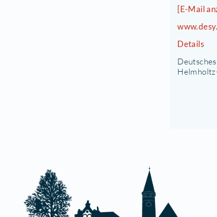
G
K
P
1
(
[
w