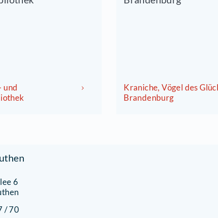
27.08.2026 um 16:00 Uhr
18.0
Gemeinde- und
Krani
inderbibliothek
Bran