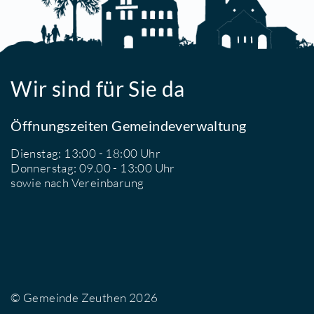
D
D
H