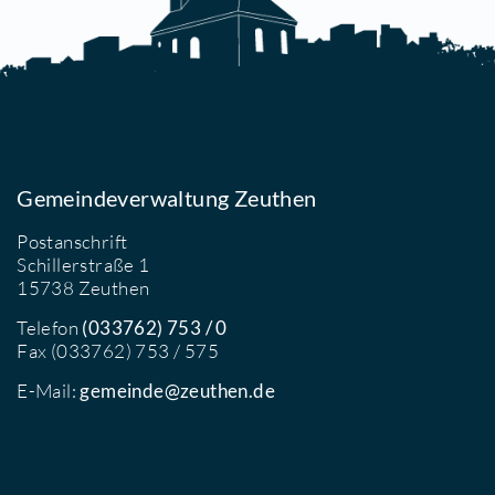
etails
eutsches Elektronen-Synchrotron DESY in der
elmholtz-Gemeinschaft