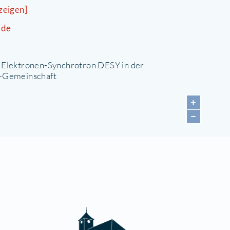
emeinde- und
Kranic
inderbibliothek
Brand
DESY Zeuthen
latanenallee 6
5738 Zeuthen
033762) 7 / 70
E-Mail anzeigen]
ww.desy.de