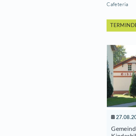
Der
Sch
Sta
25.
Ver
Caf
T