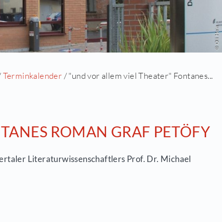
Startseite
/
Aktuell
/
Terminkalender
/ "und vor all
EATER" FONTANES ROMAN 