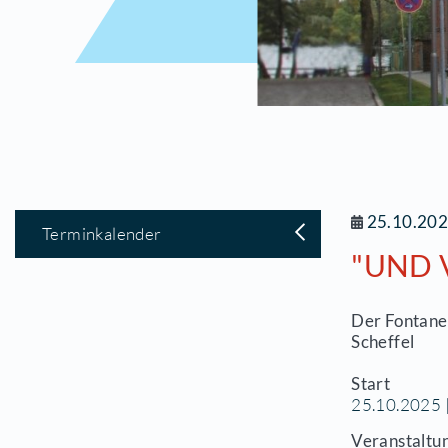
2
Terminkalender
"