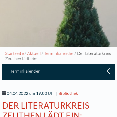
Startseite
/
Aktuell
/
Terminkalender
/ Der Literaturkreis
Zeuthen lädt ein:...
Terminkalender
04.04.2022 um 19:00 Uhr
|
Bibliothek
DER LITERATURKREIS
ZEUTHEN LÄDT EIN: