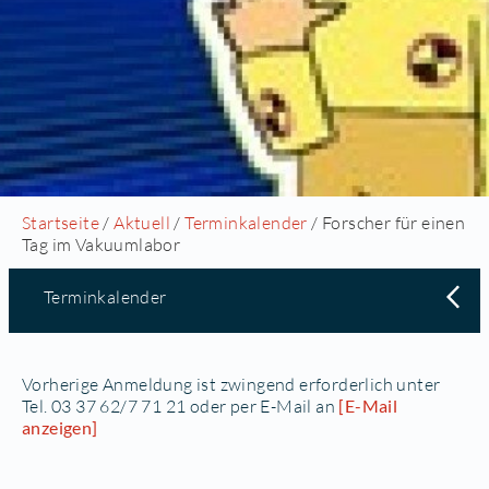
Startseite
/
Aktuell
/
Terminkalender
/ Forscher für einen
Tag im Vakuumlabor
Terminkalender
Vorherige Anmeldung ist zwingend erforderlich unter
Tel. 03 37 62/7 71 21 oder per E-Mail an
[E-Mail
anzeigen]