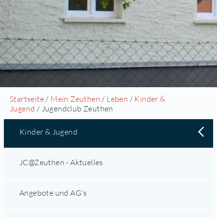
Startseite
/
Mein Zeuthen
/
Leben
/
Kinder &
Jugend
/ Jugendclub Zeuthen
Kinder & Jugend
JC@Zeuthen - Aktuelles
Angebote und AG's